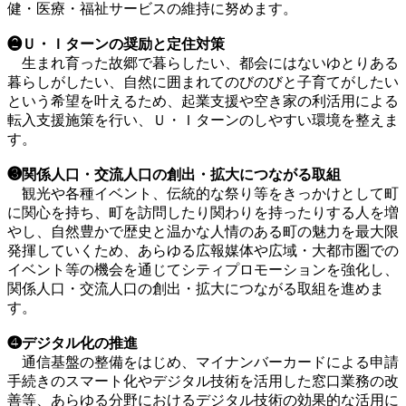
健・医療・福祉サービスの維持に努めます。
❷Ｕ・Ｉターンの奨励と定住対策
生まれ育った故郷で暮らしたい、都会にはないゆとりある
暮らしがしたい、自然に囲まれてのびのびと子育てがしたい
という希望を叶えるため、起業支援や空き家の利活用による
転入支援施策を行い、Ｕ・Ｉターンのしやすい環境を整えま
す。
❸関係人口・交流人口の創出・拡大につながる取組
観光や各種イベント、伝統的な祭り等をきっかけとして町
に関心を持ち、町を訪問したり関わりを持ったりする人を増
やし、自然豊かで歴史と温かな人情のある町の魅力を最大限
発揮していくため、あらゆる広報媒体や広域・大都市圏での
イベント等の機会を通じてシティプロモーションを強化し、
関係人口・交流人口の創出・拡大につながる取組を進めま
す。
❹デジタル化の推進
通信基盤の整備をはじめ、マイナンバーカードによる申請
手続きのスマート化やデジタル技術を活用した窓口業務の改
善等、あらゆる分野におけるデジタル技術の効果的な活用に