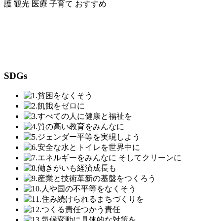
護
観光
医療
子育て
おすすめ
SDGs