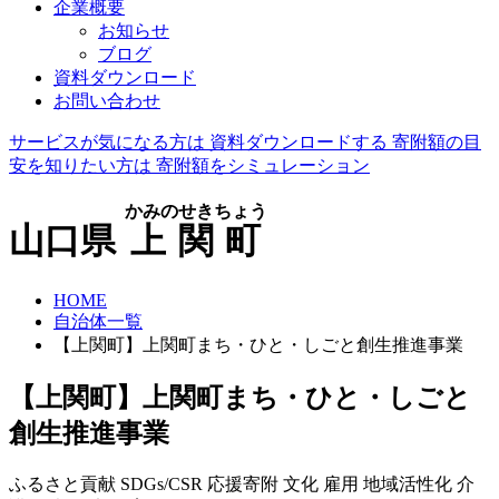
企業概要
お知らせ
ブログ
資料ダウンロード
お問い合わせ
サービスが気になる方は
資料ダウンロードする
寄附額の目
安を知りたい方は
寄附額をシミュレーション
かみのせきちょう
山口県
上関町
HOME
自治体一覧
【上関町】上関町まち・ひと・しごと創生推進事業
【上関町】上関町まち・ひと・しごと
創生推進事業
ふるさと貢献
SDGs/CSR
応援寄附
文化
雇用
地域活性化
介