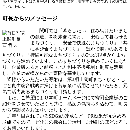
※ベネフィットはご希望される企業様に対し実施するものであり必須では
ございません。
町長からのメッセージ
上関町では「暮らしたい、住み続けたいまち
の創造」を将来像に掲げ、「安心して暮らせる
上関町長
まちづくり」「安全で快適なまちづくり」「共
西 哲夫
に学び合うまちづくり」「豊かで潤いのあるま
ちづくり」「持続可能なまちづくり」の5つの視点からまち
づくりを進めています。このまちづくりを進めていくにあた
り、企業版ふるさと納税（地方創生応援税制）制度を活用
し、企業の皆様からのご寄附を募集しています。
皆様からいただいた寄附は、第3期上関町まち・ひと・し
ごと創生総合戦略に掲げる各事業に活用させていただき、元
気で活力あるまちづくりを目指します。
また、ご希望により本町ホームページにて寄附企業様のご
紹介をさせていただくと共に、感謝の気持ちを込めて、町長
から感謝状をお送りいたします。
近年注目されているSDGsの達成など、PR効果が見込める
取組ですので、ぜひこの機会にご活用、ご検討のほどよろし
くお願いいたします。