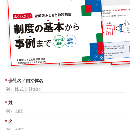
*
会社名／自治体名
*
姓
*
名