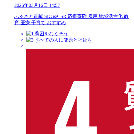
2026年03月16日 14:57
ふるさと貢献
SDGs/CSR
応援寄附
雇用
地域活性化
教
育
医療
子育て
おすすめ