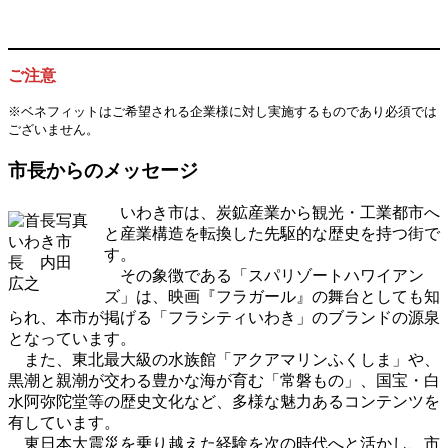
ご注意
※ベネフィットはご希望される企業様に対し実施するものであり必須では
ございません。
市長からのメッセージ
いわき市は、炭鉱産業から観光・工業都市へ
と産業構造を転換した先駆的な歴史を持つ街で
いわき市
す。
長 内田
その象徴である「スパリゾートハワイアン
広之
ズ」は、映画『フラガール』の舞台としても知
られ、本市が掲げる「フラシティいわき」のブランドの源泉
となっています。
また、東北最大級の水族館「アクアマリンふくしま」や、
黒潮と親潮が交わる豊かな海が育む「常磐もの」、国宝・白
水阿弥陀堂等の歴史文化など、多様な魅力あるコンテンツを
有しています。
東日本大震災を乗り越えた経験を次の時代へと活かし、市