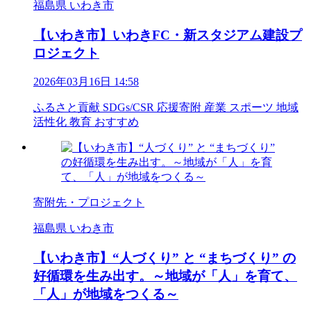
福島県 いわき市
【いわき市】いわきFC・新スタジアム建設プ
ロジェクト
2026年03月16日 14:58
ふるさと貢献
SDGs/CSR
応援寄附
産業
スポーツ
地域
活性化
教育
おすすめ
寄附先・プロジェクト
福島県 いわき市
【いわき市】“人づくり” と “まちづくり” の
好循環を生み出す。～地域が「人」を育て、
「人」が地域をつくる～