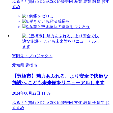
ふるさと貢献
SDGs/CSR
応援寄附
産業
農業
教育
おす
すめ
寄附先・プロジェクト
愛知県 豊橋市
【豊橋市】魅力あふれる、より安全で快適な
施設へ こども未来館をリニューアルします
2024年06月22日 11:59
ふるさと貢献
SDGs/CSR
応援寄附
文化
教育
子育て
お
すすめ