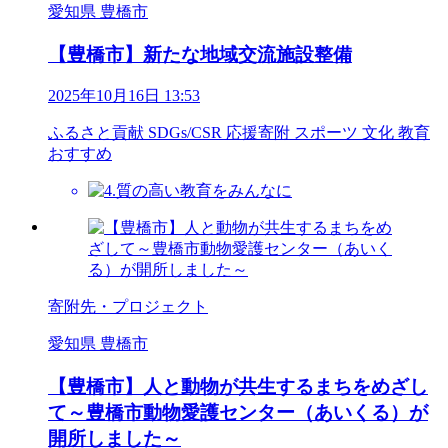
愛知県 豊橋市
【豊橋市】新たな地域交流施設整備
2025年10月16日 13:53
ふるさと貢献
SDGs/CSR
応援寄附
スポーツ
文化
教育
おすすめ
寄附先・プロジェクト
愛知県 豊橋市
【豊橋市】人と動物が共生するまちをめざし
て～豊橋市動物愛護センター（あいくる）が
開所しました～