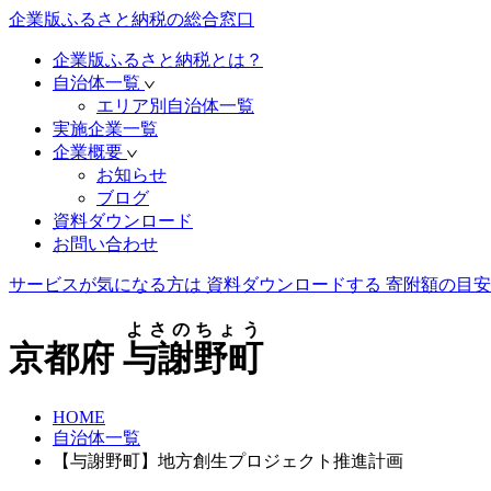
企業版ふるさと納税の総合窓口
企業版ふるさと納税とは？
自治体一覧
エリア別自治体一覧
実施企業一覧
企業概要
お知らせ
ブログ
資料ダウンロード
お問い合わせ
サービスが気になる方は
資料ダウンロードする
寄附額の目安
よさのちょう
京都府
与謝野町
HOME
自治体一覧
【与謝野町】地方創生プロジェクト推進計画