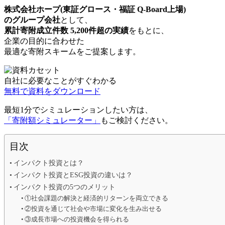
株式会社ホープ(東証グロース・福証 Q-Board上場)
のグループ会社
として、
累計寄附成立件数 5,200件超の実績
をもとに、
企業の目的に合わせた
最適な寄附スキームをご提案します。
自社に必要なことがすぐわかる
無料で資料をダウンロード
最短1分でシミュレーションしたい方は、
「寄附額シミュレーター」
もご検討ください。
目次
インパクト投資とは？
インパクト投資とESG投資の違いは？
インパクト投資の5つのメリット
①社会課題の解決と経済的リターンを両立できる
②投資を通じて社会や市場に変化を生み出せる
③成長市場への投資機会を得られる