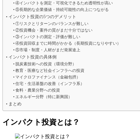
④インパクトを測定・可視化できるため透明性が高い
⑤長期的な企業価値・持続可能性の向上につながる
インパクト投資の5つのデメリット
①リスクとリターンのバランスが難しい
②投資機会・案件の質がまだ十分ではない
③インパクトの測定・評価が難しい
④投資回収までに時間がかかる（長期投資になりやすい）
⑤市場・制度・人材がまだ発展途上
インパクト投資の具体例
脱炭素技術への投資（環境分野）
教育・医療など社会インフラへの投資
マイクロファイナンス（金融包摂）
住宅・生活基盤の改善（インフラ系）
食料・農業分野への投資
エネルギー分野（特に新興国）
まとめ
インパクト投資とは？