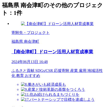
福島県 南会津町のその他のプロジェク
ト：1件
寄附先・プロジェクト
福島県 南会津町
【南会津町】ドローン活用人材育成事業
2024年06月13日 16:48
ふるさと貢献
SDGs/CSR
応援寄附
産業
雇用
地域活性
化
教育
おすすめ