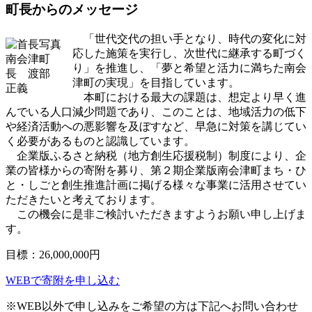
町長からのメッセージ
「世代交代の担い手となり、時代の変化に対
応した施策を実行し、次世代に継承する町づく
南会津町
り」を推進し、「夢と希望と活力に満ちた南会
長 渡部
津町の実現」を目指しています。
正義
本町における最大の課題は、想定より早く進
んでいる人口減少問題であり、このことは、地域活力の低下
や経済活動への悪影響を及ぼすなど、早急に対策を講じてい
く必要があるものと認識しています。
企業版ふるさと納税（地方創生応援税制）制度により、企
業の皆様からの寄附を募り、第２期企業版南会津町まち・ひ
と・しごと創生推進計画に掲げる様々な事業に活用させてい
ただきたいと考えております。
この機会に是非ご検討いただきますようお願い申し上げま
す。
目標：
26,000,000
円
WEBで寄附を申し込む
※WEB以外で申し込みをご希望の方は下記へお問い合わせ