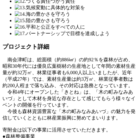
プロジェクト詳細
南会津町は、総面積（約886㎢）の約92％を森林が占め、
昭和30年代には優良広葉樹材の生産地として年間の素材生産
量が約32万㎥、林業従事者も6,000人以上いましたが、近年
（平成27年）では、素材生産量は約3万㎥、林業従事者数は
約200人程まで落ち込み、その対応は急務となっています。
令和4年にオープンした「きとね」は、「木の町みなみあ
いづ」として木材を身近な存在として感じてもらう様々なイ
ベントの開催を行っています。
今後も森林資源豊富な「木の町みなみあいづ」の魅力を発
信していくとともに林産業振興に努めてまいります。
寄附金は以下の事業に活用させていただきます。
●森林整備事業