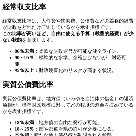
経常収支比率
経常収支比率は、人件費や扶助費、公債費などの義務的経費
が財政をどれだけ圧迫しているかを示す指標です。
この比率が高いほど、自由に使える予算（裁量的経費）が少
ない状態
を意味します。
86％未満
：柔軟な財政運営が可能な健全ライン。
90～95％
：標準的な水準。余裕は少ないが、対応可
能。
95％以上
：財政硬直化のリスクが高まる状況。
実質公債費比率
実質公債費比率は、地方債（いわゆる自治体の借金）の返済
負担が、標準財政規模に対してどの程度の割合を占めている
かを表す指標です。
18％未満
：地方債の自由な発行が可能。
18～25％
：国や都道府県の許可が必要になる。
25％超
：新たな地方債発行が制限される状態。