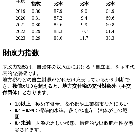
年度
指数
比率
比率
比率
2019
0.30
87.9
9.0
64.9
2020
0.31
87.2
9.4
69.6
2021
0.30
82.6
9.9
60.8
2022
0.29
88.3
10.7
61.4
2023
0.29
88.0
11.7
38.3
財政力指数
財政力指数は、自治体の収入面における「自立度」を示す代
表的な指標です。
地方税などの自主財源がどれだけ充実しているかを判断で
き、
数値が1.0を超えると、地方交付税の交付対象外（不交
付団体）となります
。
1.0以上
：極めて健全。都心部や工業都市などに多い。
0.4～0.99
：標準的水準。多くの地方自治体がこの範
囲。
0.4未満
：財源の乏しい状態。構造的な財政脆弱性が懸
念されます。