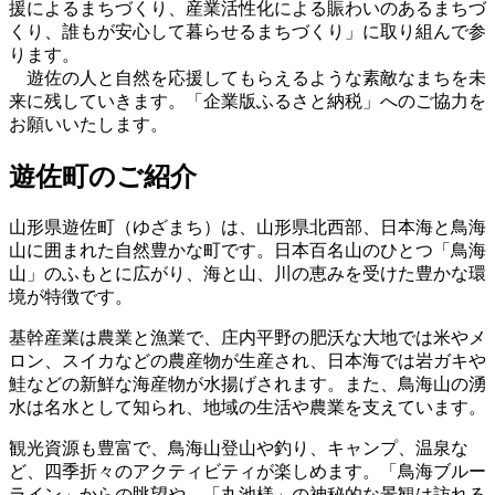
援によるまちづくり、産業活性化による賑わいのあるまちづ
くり、誰もが安心して暮らせるまちづくり」に取り組んで参
ります。
遊佐の人と自然を応援してもらえるような素敵なまちを未
来に残していきます。「企業版ふるさと納税」へのご協力を
お願いいたします。
遊佐町のご紹介
山形県遊佐町（ゆざまち）は、山形県北西部、日本海と鳥海
山に囲まれた自然豊かな町です。日本百名山のひとつ「鳥海
山」のふもとに広がり、海と山、川の恵みを受けた豊かな環
境が特徴です。
基幹産業は農業と漁業で、庄内平野の肥沃な大地では米やメ
ロン、スイカなどの農産物が生産され、日本海では岩ガキや
鮭などの新鮮な海産物が水揚げされます。また、鳥海山の湧
水は名水として知られ、地域の生活や農業を支えています。
観光資源も豊富で、鳥海山登山や釣り、キャンプ、温泉な
ど、四季折々のアクティビティが楽しめます。「鳥海ブルー
ライン」からの眺望や、「丸池様」の神秘的な景観は訪れる