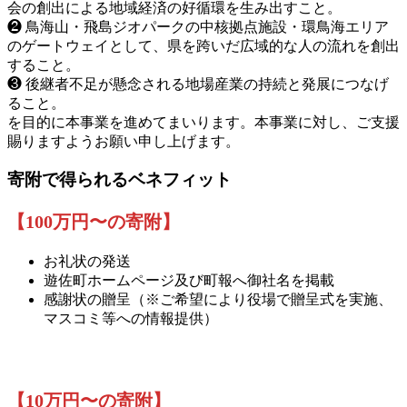
会の創出による地域経済の好循環を生み出すこと。
❷ 鳥海山・飛島ジオパークの中核拠点施設・環鳥海エリア
のゲートウェイとして、県を跨いだ広域的な人の流れを創出
すること。
❸ 後継者不足が懸念される地場産業の持続と発展につなげ
ること。
を目的に本事業を進めてまいります。本事業に対し、ご支援
賜りますようお願い申し上げます。
寄附で得られるベネフィット
【100万円〜の寄附】
お礼状の発送
遊佐町ホームページ及び町報へ御社名を掲載
感謝状の贈呈（※ご希望により役場で贈呈式を実施、
マスコミ等への情報提供）
【10万円〜の寄附】