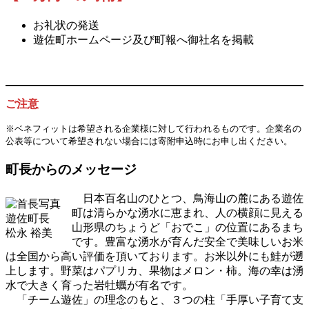
お礼状の発送
遊佐町ホームページ及び町報へ御社名を掲載
ご注意
※ベネフィットは希望される企業様に対して行われるものです。企業名の
公表等について希望されない場合には寄附申込時にお申し出ください。
町長からのメッセージ
日本百名山のひとつ、鳥海山の麓にある遊佐
町は清らかな湧水に恵まれ、人の横顔に見える
遊佐町長
山形県のちょうど「おでこ」の位置にあるまち
松永 裕美
です。豊富な湧水が育んだ安全で美味しいお米
は全国から高い評価を頂いております。お米以外にも鮭が遡
上します。野菜はパプリカ、果物はメロン・柿。海の幸は湧
水で大きく育った岩牡蠣が有名です。
「チーム遊佐」の理念のもと、３つの柱「手厚い子育て支