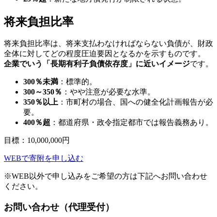
将来負担比率
将来負担比率は、将来支払わなければならない負債が、財政
全体に対してどの程度圧迫要因となるかを示すものです。
企業でいう「長期有利子負債依存度」に近いイメージ
です。
300％未満
：標準的。
300～350％
：やや注意が必要な水準。
350％以上
：市町村の場合、国への健全化計画報告が必
要。
400％超
：都道府県・政令指定都市では報告義務あり。
目標：
10,000,000
円
WEBで寄附を申し込む
※WEB以外で申し込みをご希望の方は下記へお問い合わせ
ください。
お問い合わせ（代理受付）