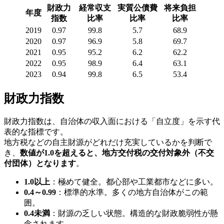
財政力
経常収支
実質公債費
将来負担
年度
指数
比率
比率
比率
2019
0.97
99.8
5.7
68.9
2020
0.97
96.9
5.8
69.7
2021
0.95
95.2
6.2
62.2
2022
0.95
98.9
6.4
63.1
2023
0.94
99.8
6.5
53.4
財政力指数
財政力指数は、自治体の収入面における「自立度」を示す代
表的な指標です。
地方税などの自主財源がどれだけ充実しているかを判断で
き、
数値が1.0を超えると、地方交付税の交付対象外（不交
付団体）となります
。
1.0以上
：極めて健全。都心部や工業都市などに多い。
0.4～0.99
：標準的水準。多くの地方自治体がこの範
囲。
0.4未満
：財源の乏しい状態。構造的な財政脆弱性が懸
念されます。