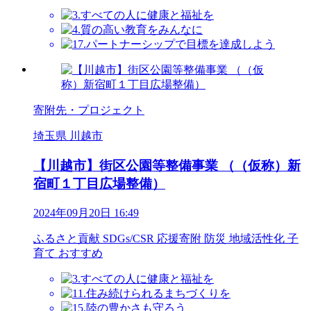
寄附先・プロジェクト
埼玉県 川越市
【川越市】街区公園等整備事業 （（仮称）新
宿町１丁目広場整備）
2024年09月20日 16:49
ふるさと貢献
SDGs/CSR
応援寄附
防災
地域活性化
子
育て
おすすめ