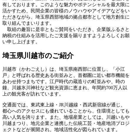
有しております。このような魅力やポテンシャルを最大限に
活かすため、民間企業の皆様のノウハウやアイデアなどをい
ただきながら、埼玉県西部地域の拠点都市として地方創生に
取り組んでまいります。
取組の趣旨に是非ともご賛同をいただき、企業版ふるさと
納税の仕組みを活用したご支援を賜りますようよろしくお願
い申し上げます。
埼玉県川越市のご紹介
川越市（かわごえし）は、埼玉県南西部に位置し、「小江
戸」と呼ばれる歴史ある街並みと、首都圏に近い都市機能を
あわせ持つまちです。江戸時代の蔵造りの町並みや、時の
鐘、川越氷川神社など観光資源に恵まれ、年間約700万人以
上の観光客が訪れています。
交通面では、東武東上線・JR川越線・西武新宿線が通じ、
都心へのアクセスにも優れていることから、住環境としても
高い人気を誇ります。また、地場産業としては、川越いもや
川越まつり、地元企業と連携した伝統工芸・地産地消プロジ
ェクトなどが展開され、地域活性化が図られています。