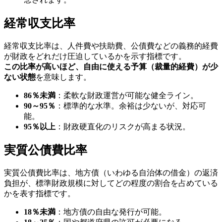
経常収支比率
経常収支比率は、人件費や扶助費、公債費などの義務的経費
が財政をどれだけ圧迫しているかを示す指標です。
この比率が高いほど、自由に使える予算（裁量的経費）が少
ない状態
を意味します。
86％未満
：柔軟な財政運営が可能な健全ライン。
90～95％
：標準的な水準。余裕は少ないが、対応可
能。
95％以上
：財政硬直化のリスクが高まる状況。
実質公債費比率
実質公債費比率は、地方債（いわゆる自治体の借金）の返済
負担が、標準財政規模に対してどの程度の割合を占めている
かを表す指標です。
18％未満
：地方債の自由な発行が可能。