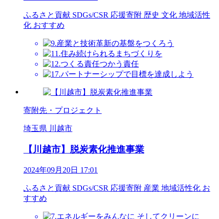
ふるさと貢献
SDGs/CSR
応援寄附
歴史
文化
地域活性
化
おすすめ
寄附先・プロジェクト
埼玉県 川越市
【川越市】脱炭素化推進事業
2024年09月20日 17:01
ふるさと貢献
SDGs/CSR
応援寄附
産業
地域活性化
お
すすめ