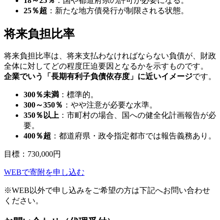
18～25％
：国や都道府県の許可が必要になる。
25％超
：新たな地方債発行が制限される状態。
将来負担比率
将来負担比率は、将来支払わなければならない負債が、財政
全体に対してどの程度圧迫要因となるかを示すものです。
企業でいう「長期有利子負債依存度」に近いイメージ
です。
300％未満
：標準的。
300～350％
：やや注意が必要な水準。
350％以上
：市町村の場合、国への健全化計画報告が必
要。
400％超
：都道府県・政令指定都市では報告義務あり。
目標：
730,000
円
WEBで寄附を申し込む
※WEB以外で申し込みをご希望の方は下記へお問い合わせ
ください。