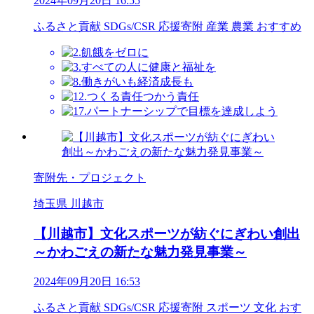
2024年09月20日 16:55
ふるさと貢献
SDGs/CSR
応援寄附
産業
農業
おすすめ
寄附先・プロジェクト
埼玉県 川越市
【川越市】文化スポーツが紡ぐにぎわい創出
～かわごえの新たな魅力発見事業～
2024年09月20日 16:53
ふるさと貢献
SDGs/CSR
応援寄附
スポーツ
文化
おす