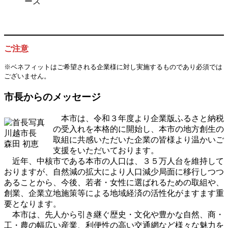
ース
ご注意
※ベネフィットはご希望される企業様に対し実施するものであり必須では
ございません。
市長からのメッセージ
本市は、令和３年度より企業版ふるさと納税
の受入れを本格的に開始し、本市の地方創生の
川越市長
取組に共感いただいた企業の皆様より温かいご
森田 初恵
支援をいただいております。
近年、中核市である本市の人口は、３５万人台を維持して
おりますが、自然減の拡大により人口減少局面に移行しつつ
あることから、今後、若者・女性に選ばれるための取組や、
創業、企業立地施策等による地域経済の活性化がますます重
要となります。
本市は、先人から引き継ぐ歴史・文化や豊かな自然、商・
工・農の幅広い産業、利便性の高い交通網など様々な魅力を